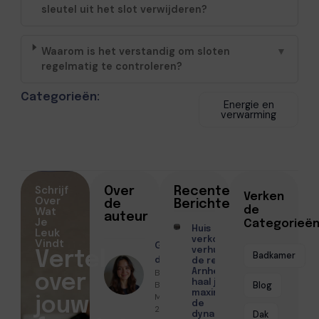
sleutel uit het slot verwijderen?
Waarom is het verstandig om sloten
▼
regelmatig te controleren?
Categorieën:
Energie en
verwarming
Schrijf
Over
Recente
Verken
Over
de
Berichten
Wat
de
auteur
Je
Categorieë
Huis
Leuk
verkopen of
Vindt
Geschreven
verhuren in
Vertel
Badkamer
door
de regio
Benthe
Arnhem? Zo
over
haal je het
Bakker ●
Blog
maximale uit
Maart 12,
jouw
de
2026
Dak
dynamische