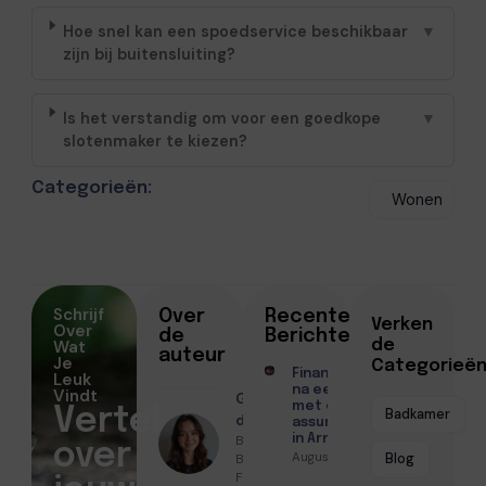
Hoe snel kan een spoedservice beschikbaar
▼
zijn bij buitensluiting?
Is het verstandig om voor een goedkope
▼
slotenmaker te kiezen?
Categorieën:
Wonen
Schrijf
Over
Recente
Verken
Over
de
Berichten
Wat
de
auteur
Je
Categorieë
Financiën regelen
Leuk
na een scheiding
Vindt
Geschreven
met een
Vertel
Badkamer
door
assurantiekantoor
Benthe
in Arnhem
over
Augustus 7, 2026
Bakker ●
Blog
Februari 18,