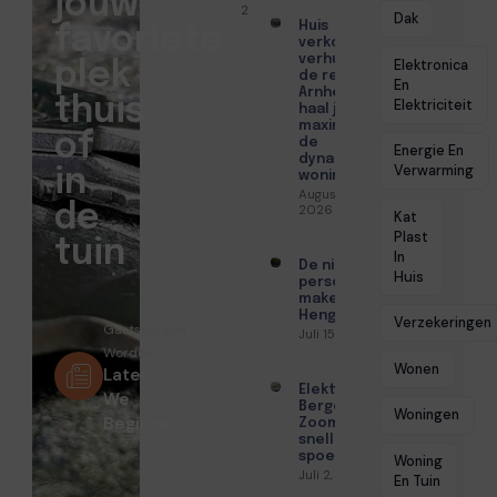
jouw
2026
Dak
Huis
favoriete
verkopen of
verhuren in
Elektronica
plek
de regio
En
Arnhem? Zo
thuis
Elektriciteit
haal je het
maximale uit
of
de
Energie En
dynamische
Verwarming
in
woningmarkt
Augustus 4,
de
2026
Kat
Plast
tuin
In
De nieuwe
Huis
persoonlijke
makelaar in
Hengelo
Verzekeringen
Gastschrijver
Juli 15, 2026
Worden?
Wonen
Laten
Elektricien
We
Bergen op
Woningen
Beginnen
Zoom met
snelle
spoedhulp
Woning
Juli 2, 2026
En Tuin