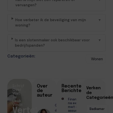
vervangen?
Hoe verbeter ik de beveiliging van mijn
▼
woning?
Is een slotenmaker ook beschikbaar voor
▼
bedrijfspanden?
Categorieën:
Wonen
Schrijf
Over
Recente
Verken
Over
de
Berichten
Wat
de
auteur
Je
Categorieë
Financiën regelen
Leuk
na een scheiding
Vindt
Geschreven
met een
Vertel
Badkamer
door
assurantiekantoor