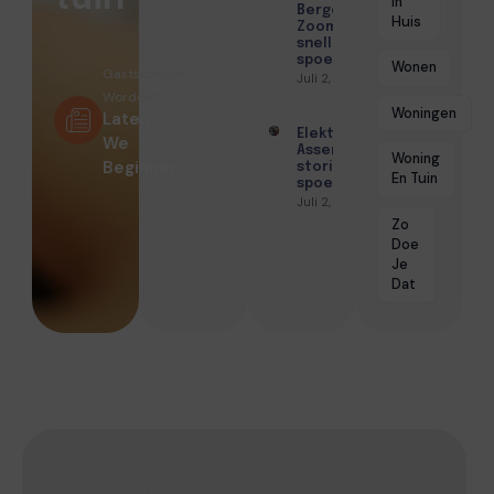
In
Bergen op
Huis
Zoom met
snelle
spoedhulp
Wonen
Gastschrijver
Juli 2, 2026
Worden?
Woningen
Laten
Elektricien
We
Assen voor
Woning
Beginnen
storingen en
En Tuin
spoedservice
Juli 2, 2026
Zo
Doe
Je
Dat