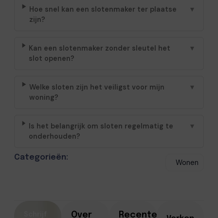
Hoe snel kan een slotenmaker ter plaatse
▼
zijn?
Kan een slotenmaker zonder sleutel het
▼
slot openen?
Welke sloten zijn het veiligst voor mijn
▼
woning?
Is het belangrijk om sloten regelmatig te
▼
onderhouden?
Categorieën:
Wonen
Schrijf
Over
Recente