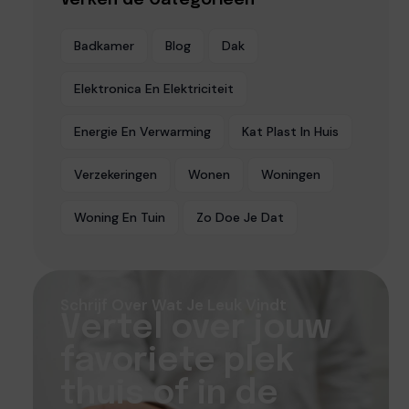
Badkamer
Blog
Dak
Elektronica En Elektriciteit
Energie En Verwarming
Kat Plast In Huis
Verzekeringen
Wonen
Woningen
Woning En Tuin
Zo Doe Je Dat
Schrijf Over Wat Je Leuk Vindt
Vertel over jouw
favoriete plek
thuis of in de