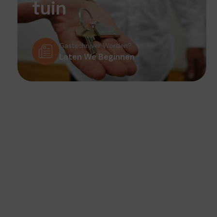
tuin
Gastschrijver Worden?
Laten We Beginnen