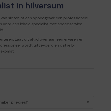
list in hilversum
n van sloten of een spoedgeval: een professionele
en voor een lokale specialist met spoedservice
id.
enteren. Laat dit altijd over aan een ervaren en
rofessioneel wordt uitgevoerd en dat je bij
oekomst.
maker precies?
▼