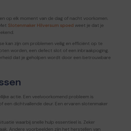
en op elk moment van de dag of nacht voorkomen.
 Met
Slotenmaker Hilversum spoed
weet je dat je
eekend.
 kan zijn om problemen veilig en efficiënt op te
esloten worden, een defect slot of een inbraakpoging.
kerheid dat je geholpen wordt door een betrouwbare
ussen
lijke actie. Een veelvoorkomend probleem is
 of een dichtvallende deur. Een ervaren slotenmaker
tuatie waarbij snelle hulp essentieel is. Zeker
aak. Andere voorbeelden zijn het herstellen van