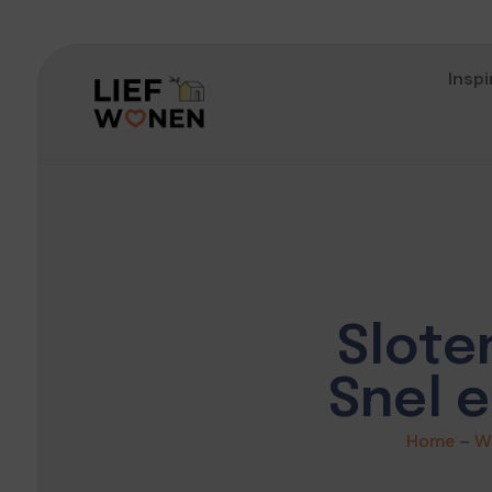
Inspi
Slote
Snel 
Home
–
W