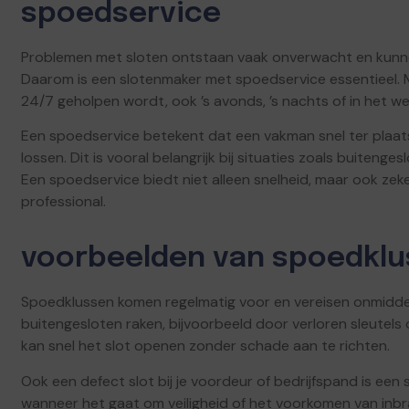
spoedservice
Problemen met sloten ontstaan vaak onverwacht en kunn
Daarom is een slotenmaker met spoedservice essentieel.
24/7 geholpen wordt, ook ’s avonds, ’s nachts of in het w
Een spoedservice betekent dat een vakman snel ter plaatse
lossen. Dit is vooral belangrijk bij situaties zoals buiteng
Een spoedservice biedt niet alleen snelheid, maar ook ze
professional.
voorbeelden van spoedkl
Spoedklussen komen regelmatig voor en vereisen onmiddel
buitengesloten raken, bijvoorbeeld door verloren sleutels
kan snel het slot openen zonder schade aan te richten.
Ook een defect slot bij je voordeur of bedrijfspand is een si
wanneer het gaat om veiligheid of het voorkomen van inbr