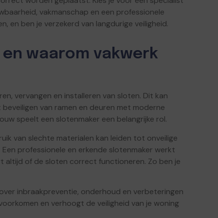
correct worden geplaatst. Kies je voor een specialist
ouwbaarheid, vakmanschap en een professionele
, en ben je verzekerd van langdurige veiligheid.
r en waarom vakwerk
n, vervangen en installeren van sloten. Dit kan
het beveiligen van ramen en deuren met moderne
ouw speelt een slotenmaker een belangrijke rol.
bruik van slechte materialen kan leiden tot onveilige
n. Een professionele en erkende slotenmaker werkt
 altijd of de sloten correct functioneren. Zo ben je
over inbraakpreventie, onderhoud en verbeteringen
 voorkomen en verhoogt de veiligheid van je woning