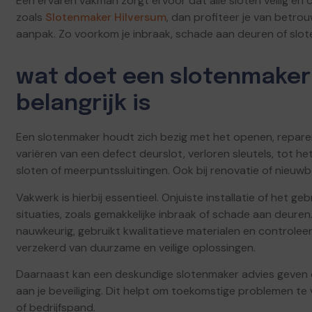
Een ervaren vakman zorgt ervoor dat alle sloten veilig en 
zoals
Slotenmaker Hilversum
, dan profiteer je van betr
aanpak. Zo voorkom je inbraak, schade aan deuren of sloten
wat doet een slotenmake
belangrijk is
Een slotenmaker houdt zich bezig met het openen, reparere
variëren van een defect deurslot, verloren sleutels, tot 
sloten of meerpuntssluitingen. Ook bij renovatie of nieuwb
Vakwerk is hierbij essentieel. Onjuiste installatie of het ge
situaties, zoals gemakkelijke inbraak of schade aan deure
nauwkeurig, gebruikt kwalitatieve materialen en controleert
verzekerd van duurzame en veilige oplossingen.
Daarnaast kan een deskundige slotenmaker advies geven 
aan je beveiliging. Dit helpt om toekomstige problemen te
of bedrijfspand.