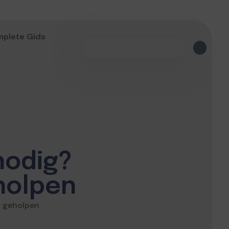
mplete Gids
nodig?
holpen
r geholpen