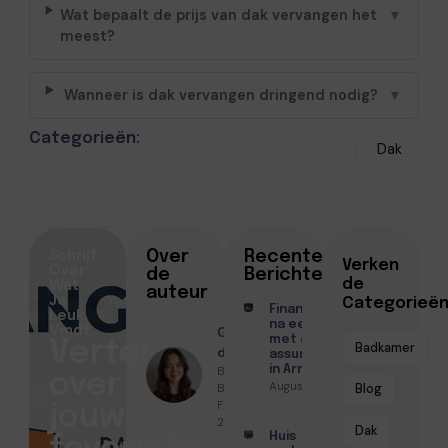
Wat bepaalt de prijs van dak vervangen het
▼
meest?
Wanneer is dak vervangen dringend nodig?
▼
Categorieën:
Dak
Schrijf
Over
Recente
Verken
Over
de
Berichten
Wat
de
auteur
Je
Categorieë
Financiën regelen
Leuk
na een scheiding
Vindt
Geschreven
met een
Vertel
Badkamer
door
assurantiekantoor
Benthe
in Arnhem
over
Augustus 7, 2026
Bakker ●
Blog
Februari 17,
jouw
2026
Dak
Huis