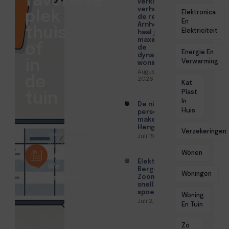
favoriete
verkopen of
verhuren in
Elektronica
plek
de regio
En
Arnhem? Zo
thuis
Elektriciteit
haal je het
maximale uit
of
de
Energie En
dynamische
Verwarming
in
woningmarkt
Augustus 4,
de
2026
Kat
Plast
tuin
In
De nieuwe
Huis
persoonlijke
makelaar in
Hengelo
Verzekeringen
Gastschrijver
Juli 15, 2026
Worden?
Wonen
Laten
Elektricien
We
Bergen op
Woningen
Beginnen
Zoom met
snelle
spoedhulp
Woning
Juli 2, 2026
En Tuin
Zo