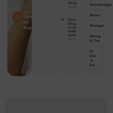
Hengelo
Verzekeringen
Gastschrijver
Juli 15, 2026
Worden?
Wonen
Laten
Elektricien
We
Bergen op
Woningen
Beginnen
Zoom met
snelle
spoedhulp
Woning
Juli 2, 2026
En Tuin
Zo
Doe
Je
Dat