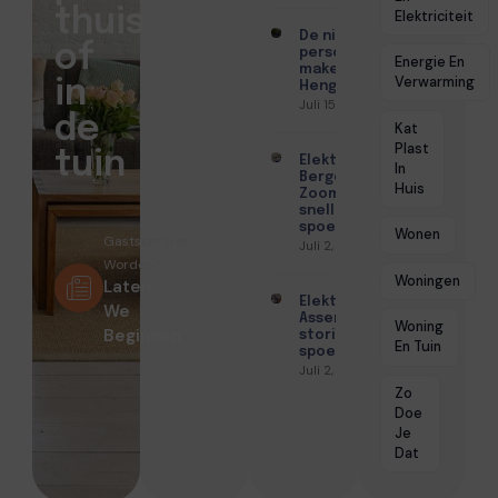
thuis
Elektriciteit
De nieuwe
of
persoonlijke
Energie En
makelaar in
Verwarming
in
Hengelo
Juli 15, 2026
de
Kat
Plast
tuin
Elektricien
In
Bergen op
Huis
Zoom met
snelle
spoedhulp
Wonen
Gastschrijver
Juli 2, 2026
Worden?
Woningen
Laten
Elektricien
We
Assen voor
Woning
Beginnen
storingen en
En Tuin
spoedservice
Juli 2, 2026
Zo
Doe
Je
Dat