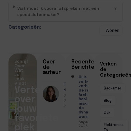
Wat moet ik vooraf afspreken met een
▼
spoedslotenmaker?
Categorieën:
Wonen
Schrijf
Over
Recente
Verken
Over
de
Berichten
Wat
de
auteur
Je
Categorieë
Huis
Leuk
verkopen of
Vindt
Geschreven
verhuren in
Vertel
Badkamer
door
de regio
Benthe
Arnhem? Zo
over
haal je het
Bakker ● Mei
Blog
maximale uit
8, 2026
jouw
de
Dak
dynamische
favoriete
woningmarkt
Augustus 4,
Elektronica
plek
2026
En